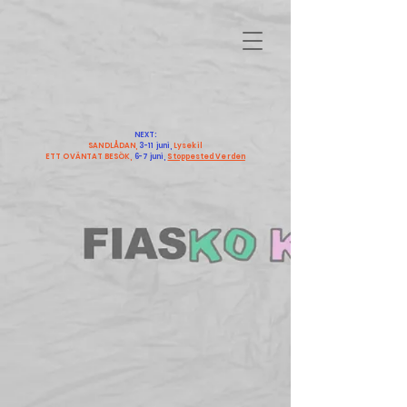
NEXT:
SANDLÅDAN,
3-11 juni,
Lysekil
ETT OVÄNTAT BESÖK,
6-7 juni,
Stoppested Verden